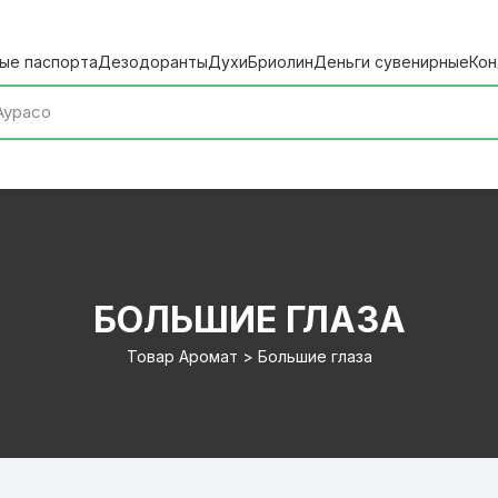
ые паспорта
Дезодоранты
Духи
Бриолин
Деньги сувенирные
Кон
БОЛЬШИЕ ГЛАЗА
Товар Аромат > Большие глаза