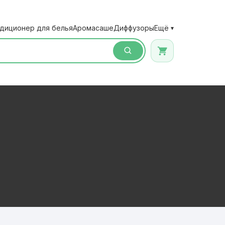
диционер для белья
Аромасаше
Диффузоры
Ещё
▾