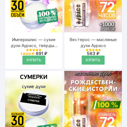
Империалис — сухие
Вестерос — масляные
духи Аурасо, твёрдые
духи Аурасо
духи, кремовые духи,
Первоначальная
Текущая
691
₽
563
₽
1 920
₽
Оценка
Оценка
духи женские,
цена
цена:
4.87
4.87
КУПИТЬ
КУПИТЬ
из 5
из 5
составляла
691 ₽.
мужские, унисекс, 30
1
мл.
920 ₽.