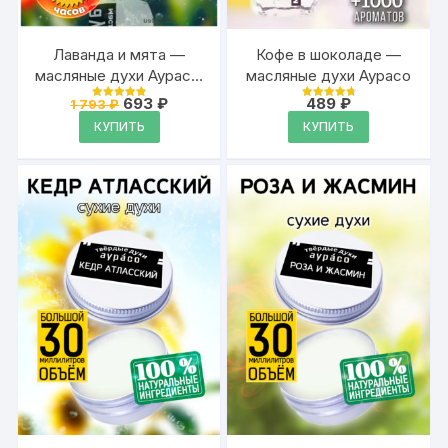
Лаванда и мята —
Кофе в шоколаде —
масляные духи Аурасо,
масляные духи Аурасо
духи-масло, арома
Первоначальная
Текущая
693
₽
489
₽
1 793
₽
Оценка
Оценка
масло, духи женские,
цена
цена:
4.87
4.87
КУПИТЬ
КУПИТЬ
из 5
из 5
составляла
693 ₽.
мужские, унисекс,
1
флакон роллер
793 ₽.