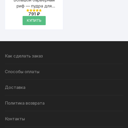
риф — пудра для
объёма волос Аурасо,
791
₽
Оценка
20 гр
4.79
КУПИТЬ
из 5
Как сделать заказ
Способы оплаты
Доставка
Политика возврата
Контакты