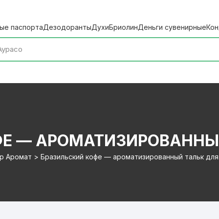
ые паспорта
Дезодоранты
Духи
Бриолин
Деньги сувенирные
Кон
Е — АРОМАТИЗИРОВАННЫЙ
р Аромат > Бразильский кофе — ароматизированный тальк для