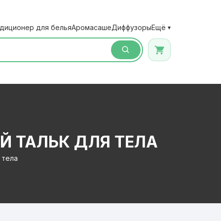
диционер для белья
Аромасаше
Диффузоры
Ещё
▾
 ТАЛЬК ДЛЯ ТЕЛА
 тела