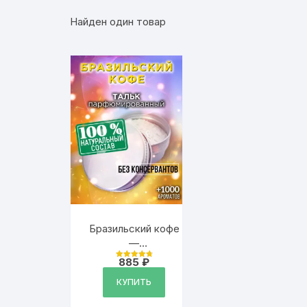
Найден один товар
Бразильский кофе
—
ароматизированный
885
₽
Оценка
тальк для тела
4.9
из 5
КУПИТЬ