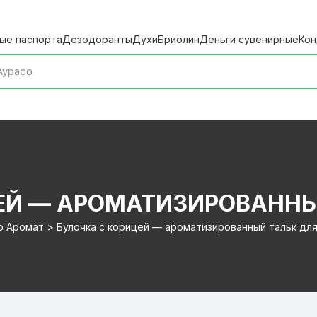
ые паспорта
Дезодоранты
Духи
Бриолин
Деньги сувенирные
Кон
ЕЙ — АРОМАТИЗИРОВАННЫ
р Аромат > Булочка с корицей — ароматизированный тальк для