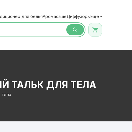
диционер для белья
Аромасаше
Диффузоры
Ещё
▾
Й ТАЛЬК ДЛЯ ТЕЛА
 тела