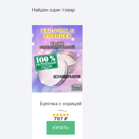
Найден один товар
Булочка с корицей
—
ароматизированный
797
₽
Оценка
тальк для тела
4.9
из 5
КУПИТЬ