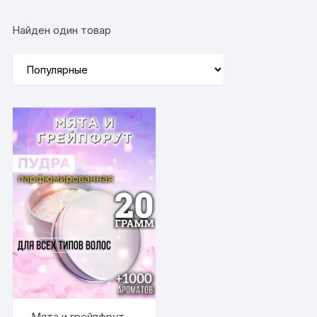
Найден один товар
Мята и грейпфрут —