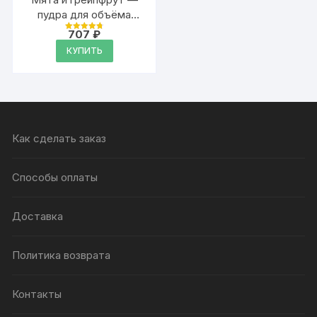
пудра для объёма
волос Аурасо, 20 гр
707
₽
Оценка
4.79
КУПИТЬ
из 5
Как сделать заказ
Способы оплаты
Доставка
Политика возврата
Контакты