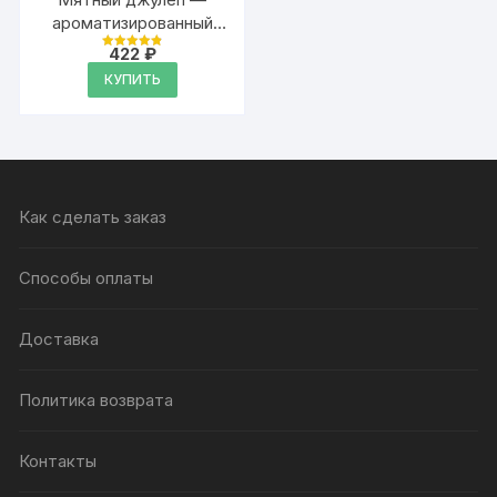
ароматизированный
тальк для тела
422
₽
Оценка
4.9
КУПИТЬ
из 5
Как сделать заказ
Способы оплаты
Доставка
Политика возврата
Контакты