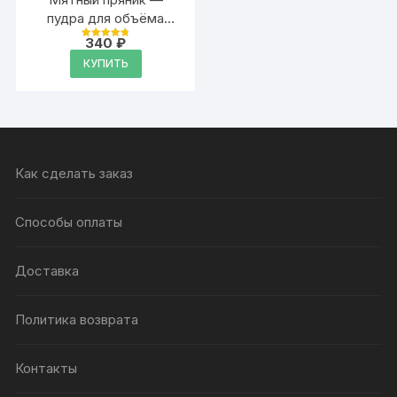
пудра для объёма
волос Аурасо, 20 гр
340
₽
Оценка
4.79
КУПИТЬ
из 5
Как сделать заказ
Способы оплаты
Доставка
Политика возврата
Контакты