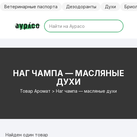
Перейти
Ветеринарные паспорта
Дезодоранты
Духи
Брио
к
содержимому
НАГ ЧАМПА — МАСЛЯНЫЕ
ДУХИ
Товар Аромат > Наг чампа — масляные духи
Найден один товар