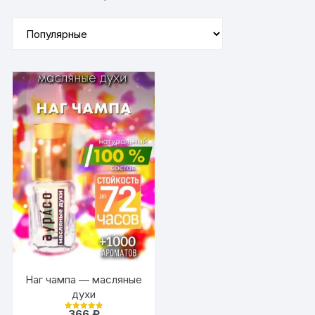
Наг чампа — масляные
духи
366
₽