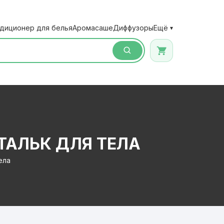
диционер для белья
Аромасаше
Диффузоры
Ещё
▾
АЛЬК ДЛЯ ТЕЛА
ела