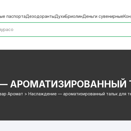
ые паспорта
Дезодоранты
Духи
Бриолин
Деньги сувенирные
Кон
— АРОМАТИЗИРОВАННЫЙ Т
вар Аромат > Наслаждение — ароматизированный тальк для т