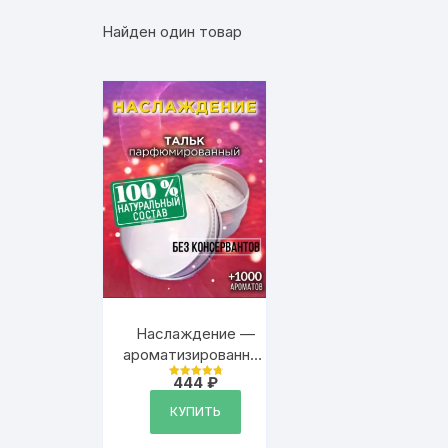
Найден один товар
Наслаждение —
ароматизированный
тальк для тела
444
₽
Оценка
4.9
из 5
КУПИТЬ