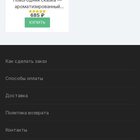
ароматизированный
тальк для тела
685
₽
Оценка
4.9
КУПИТЬ
из 5
Как сделать заказ
Способы оплаты
Доставка
Политика возврата
Контакты