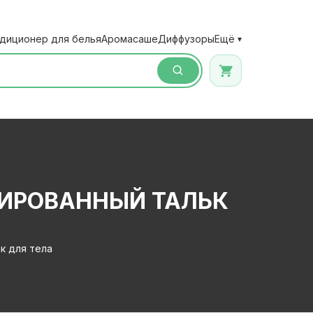
диционер для белья
Аромасаше
Диффузоры
Ещё
▾
ЗИРОВАННЫЙ ТАЛЬК
к для тела