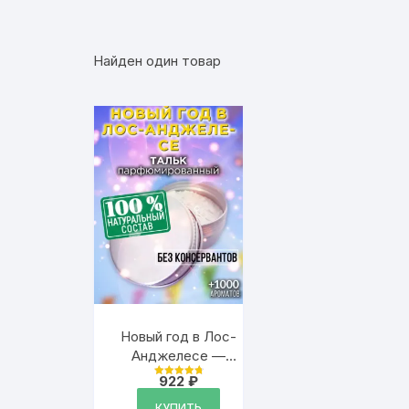
Найден один товар
Новый год в Лос-
Анджелесе —
ароматизированный
922
₽
Оценка
тальк для тела
4.9
из 5
КУПИТЬ