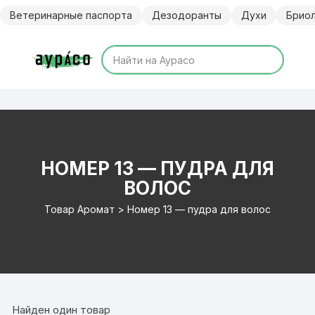
Перейти
Ветеринарные паспорта
Дезодоранты
Духи
Брио
к
содержимому
НОМЕР 13 — ПУДРА ДЛЯ
ВОЛОС
Товар Аромат > Номер 13 — пудра для волос
Найден один товар