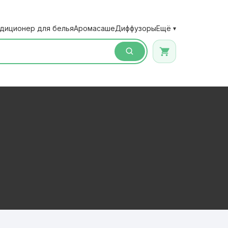
диционер для белья
Аромасаше
Диффузоры
Ещё
▾