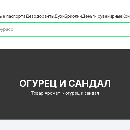
ые паспорта
Дезодоранты
Духи
Бриолин
Деньги сувенирные
Кон
ОГУРЕЦ И САНДАЛ
Товар Аромат > огурец и сандал