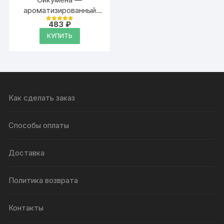
ароматизированный
тальк для тела
483
₽
Оценка
4.9
КУПИТЬ
из 5
Как сделать заказ
Способы оплаты
Доставка
Политика возврата
Контакты