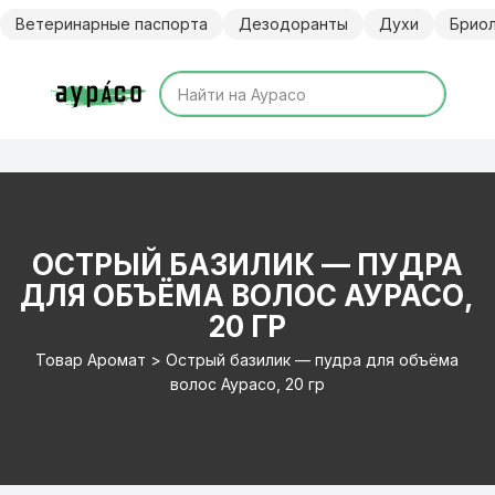
Перейти
Ветеринарные паспорта
Дезодоранты
Духи
Брио
к
содержимому
ОСТРЫЙ БАЗИЛИК — ПУДРА
ДЛЯ ОБЪЁМА ВОЛОС АУРАСО,
20 ГР
Товар Аромат > Острый базилик — пудра для объёма
волос Аурасо, 20 гр