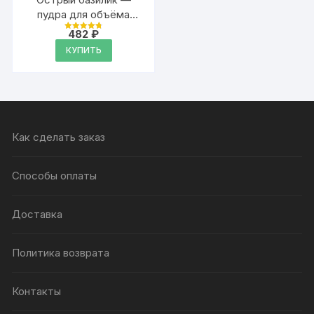
пудра для объёма
волос Аурасо, 20 гр
482
₽
Оценка
4.79
КУПИТЬ
из 5
Как сделать заказ
Способы оплаты
Доставка
Политика возврата
Контакты