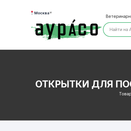
Перейти
к
Москва
▼
Ветеринарн
содержимому
ОТКРЫТКИ ДЛЯ ПОС
Товар