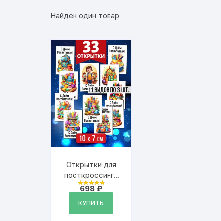
Найден один товар
Открытки для
посткроссинга
на День
698
₽
Оценка
Воспитателя, 33
4.94
из 5
КУПИТЬ
шт.