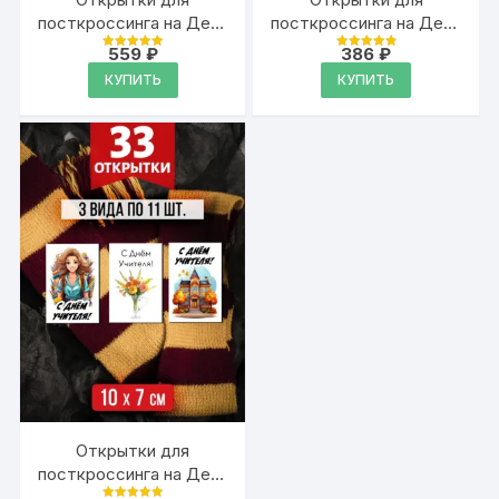
посткроссинга на День
посткроссинга на День
Учителя, 33 шт.
Учителя, 33 шт.
559
₽
386
₽
Оценка
Оценка
4.94
4.94
КУПИТЬ
КУПИТЬ
из 5
из 5
Открытки для
посткроссинга на День
Учителя, 33 шт.