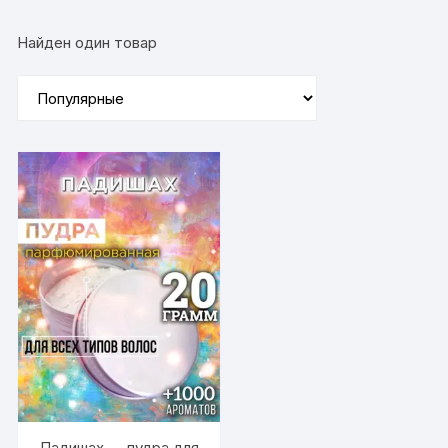
Найден один товар
Падишах — пудра для