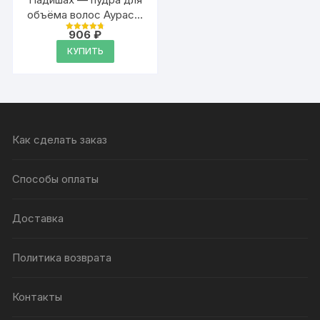
объёма волос Аурасо,
20 гр
906
₽
Оценка
4.79
КУПИТЬ
из 5
Как сделать заказ
Способы оплаты
Доставка
Политика возврата
Контакты