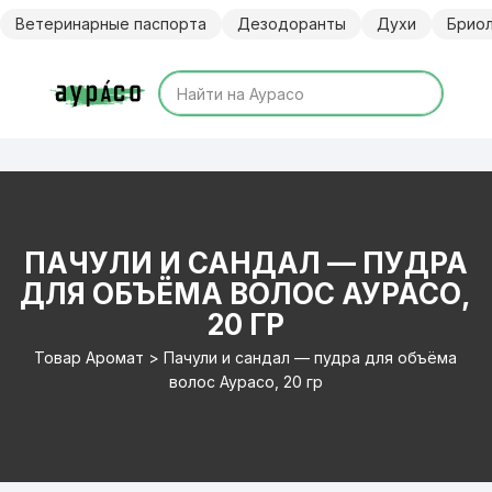
Перейти
Ветеринарные паспорта
Дезодоранты
Духи
Брио
к
содержимому
ПАЧУЛИ И САНДАЛ — ПУДРА
ДЛЯ ОБЪЁМА ВОЛОС АУРАСО,
20 ГР
Товар Аромат > Пачули и сандал — пудра для объёма
волос Аурасо, 20 гр