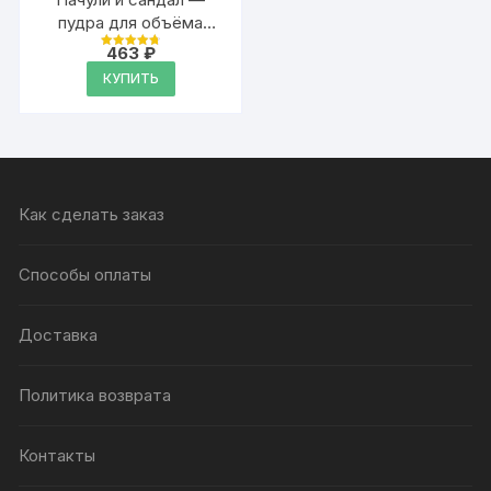
пудра для объёма
волос Аурасо, 20 гр
463
₽
Оценка
4.79
КУПИТЬ
из 5
Как сделать заказ
Способы оплаты
Доставка
Политика возврата
Контакты