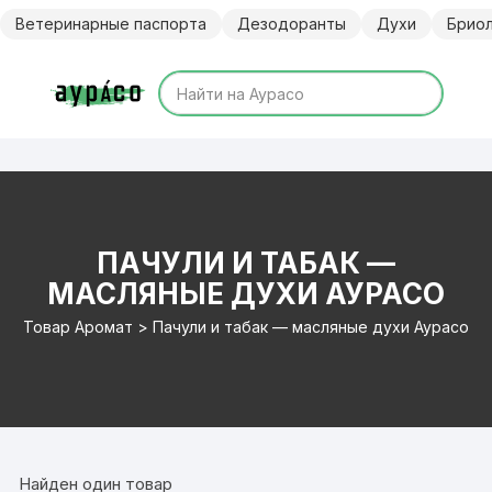
Перейти
Ветеринарные паспорта
Дезодоранты
Духи
Брио
к
содержимому
ПАЧУЛИ И ТАБАК —
МАСЛЯНЫЕ ДУХИ АУРАСО
Товар Аромат > Пачули и табак — масляные духи Аурасо
Найден один товар