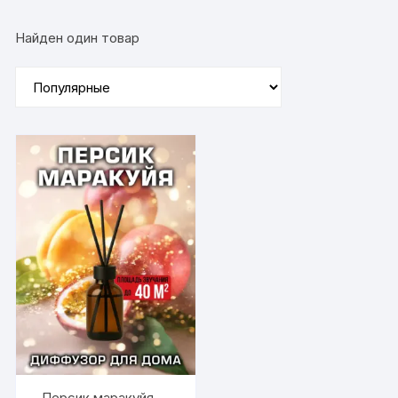
Найден один товар
Персик маракуйя —