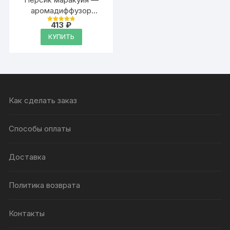
аромадиффузор
Аурасо, 50 мл, 1 шт.
413
₽
Оценка
4.87
КУПИТЬ
из 5
Как сделать заказ
Способы оплаты
Доставка
Политика возврата
Контакты