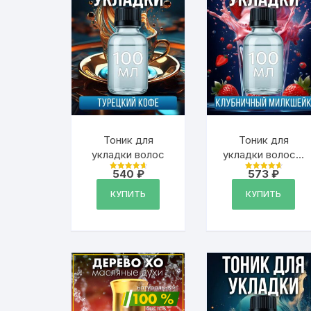
Тоник для
Тоник для
укладки волос
укладки волос с
ароматом
540
₽
573
₽
Оценка
Оценка
«Клубничный
4.79
4.79
из 5
из 5
КУПИТЬ
КУПИТЬ
милкшейк»