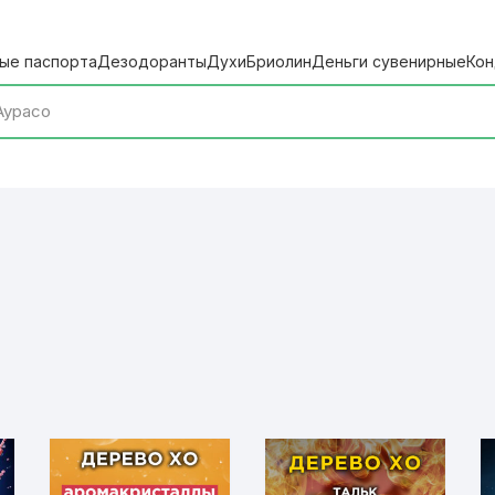
ые паспорта
Дезодоранты
Духи
Бриолин
Деньги сувенирные
Кон