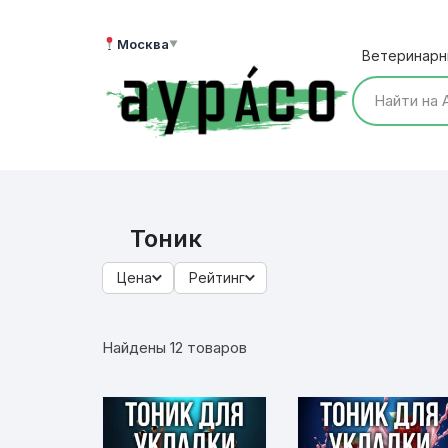
Перейти
к
Москва
▼
Ветеринарн
содержимому
Тоник
Цена
Рейтинг
Найдены 12 товаров