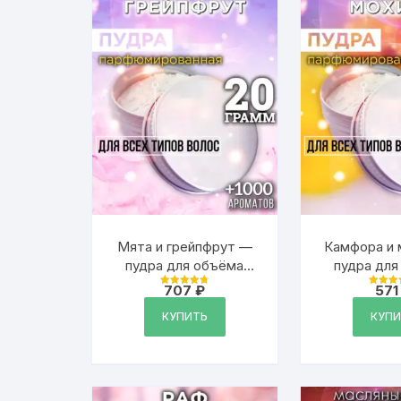
Мята и грейпфрут —
Камфора и 
пудра для объёма
пудра для
волос Аурасо, 20 гр
волос, 
707
₽
57
Оценка
Оцен
4.79
4.79
из 5
из 5
КУПИТЬ
КУПИ