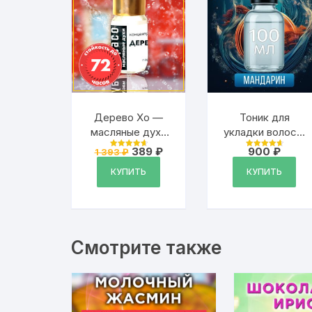
Дерево Хо —
Тоник для
масляные духи
укладки волос с
Аурасо, духи-
ароматом
Первоначальная
Текущая
389
₽
900
₽
1 393
₽
Оценка
Оценка
масло, арома
цена
цена:
«Мандарин»
4.79
4.79
из 5
из 5
составляла
389 ₽.
КУПИТЬ
КУПИТЬ
масло, унисекс,
1
флакон роллер
393 ₽.
Смотрите также