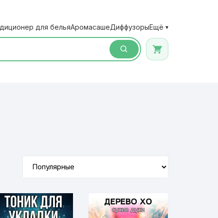
диционер для белья
Аромасаше
Диффузоры
Ещё
▾