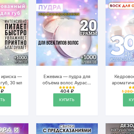
 ириска —
Ежевика — пудра для
Кедрово
губ, 30 мл
объёма волос Аурасо,
ароматич
20 гр
Ау
2
₽
404
₽
1 280
ка
Оценка
О
ароматич
4.79
5
из 5
ТЬ
КУПИТЬ
К
аромак
аромала