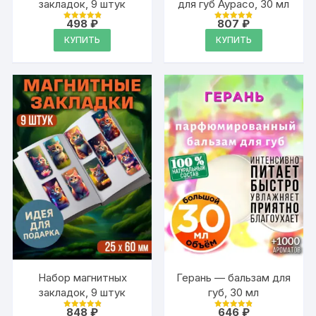
закладок, 9 штук
для губ Аурасо, 30 мл
498
₽
807
₽
Оценка
Оценка
4.95
4.88
КУПИТЬ
КУПИТЬ
из 5
из 5
Набор магнитных
Герань — бальзам для
закладок, 9 штук
губ, 30 мл
848
₽
646
₽
Оценка
Оценка