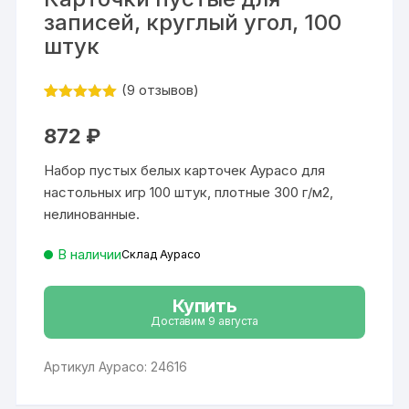
записей, круглый угол, 100
штук
(
9
отзывов)
Рейтинг
9
5
из 5 на
872
₽
основе
опроса
пользовател
Набор пустых белых карточек Аурасо для
ей
настольных игр 100 штук, плотные 300 г/м2,
нелинованные.
В наличии
Склад Аурасо
Купить
Доставим 9 августа
Артикул Аурасо: 24616