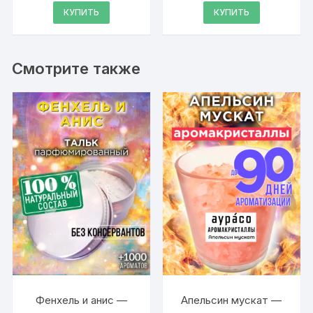
4.95
4.88
КУПИТЬ
КУПИТЬ
из 5
из 5
Смотрите также
Фенхель и анис —
Апельсин мускат —