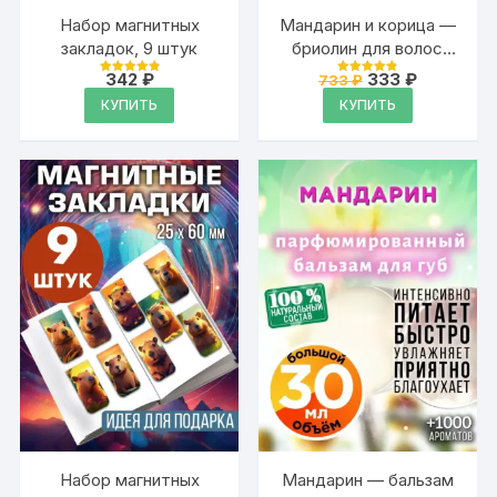
Набор магнитных
Мандарин и корица —
закладок, 9 штук
бриолин для волос
Аурасо средней
Первоначальная
Текущая
342
₽
333
₽
733
₽
Оценка
Оценка
фиксации
цена
цена:
4.95
4.91
КУПИТЬ
КУПИТЬ
из 5
из 5
составляла
333 ₽.
733 ₽.
Набор магнитных
Мандарин — бальзам