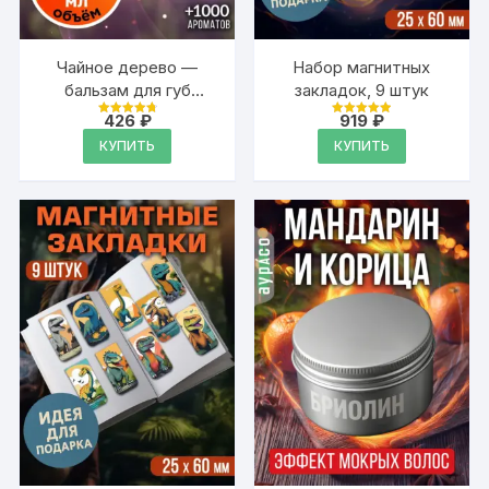
Чайное дерево —
Набор магнитных
бальзам для губ
закладок, 9 штук
Аурасо, 30 мл
426
₽
919
₽
Оценка
Оценка
4.88
4.95
КУПИТЬ
КУПИТЬ
из 5
из 5