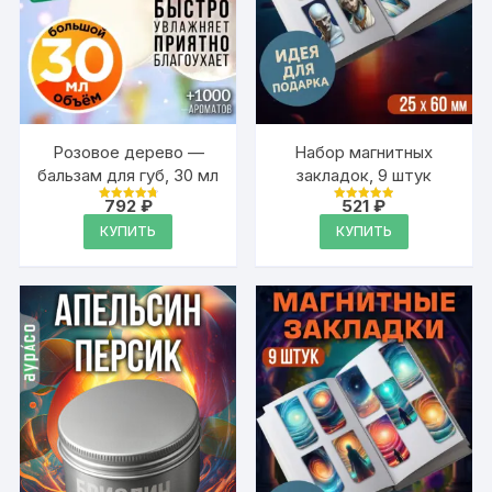
Розовое дерево —
Набор магнитных
бальзам для губ, 30 мл
закладок, 9 штук
792
₽
521
₽
Оценка
Оценка
4.88
4.95
КУПИТЬ
КУПИТЬ
из 5
из 5