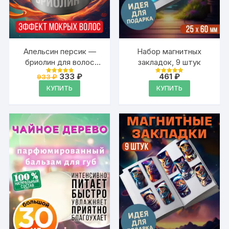
Апельсин персик —
Набор магнитных
бриолин для волос
закладок, 9 штук
Аурасо средней
Первоначальная
Текущая
333
₽
461
₽
933
₽
Оценка
Оценка
фиксации
цена
цена:
4.91
4.95
КУПИТЬ
КУПИТЬ
из 5
из 5
составляла
333 ₽.
933 ₽.