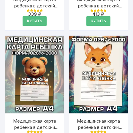
ребёнка в детский
ребёнка в детский
сад и школу большая,
сад и школу большая,
339
₽
413
₽
Оценка
Оценка
А4
А4
4.93
4.93
КУПИТЬ
КУПИТЬ
из 5
из 5
Медицинская карта
Медицинская карта
ребёнка в детский
ребёнка в детский