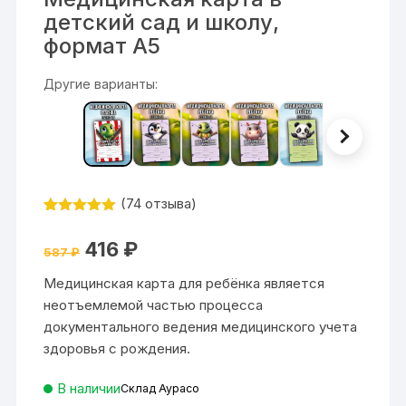
детский сад и школу,
формат А5
Другие варианты:
(
74
отзыва)
Рейтинг
74
4.93
из 5
Первоначальная
Текущая
416
₽
на основе
587
₽
цена
цена:
опроса
составляла
416 ₽.
пользовател
Медицинская карта для ребёнка является
587 ₽.
ей
неотъемлемой частью процесса
документального ведения медицинского учета
здоровья с рождения.
В наличии
Склад Аурасо