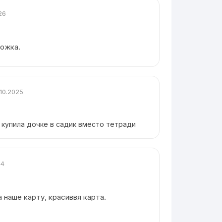
26
ложка.
.10.2025
 купила дочке в садик вместо тетради
24
 наше карту, красиввя карта.