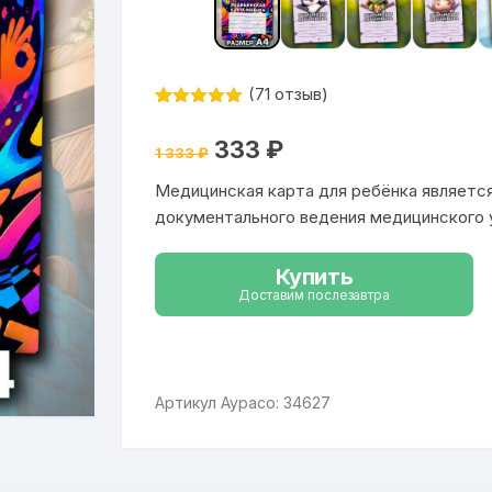
(
71
отзыв)
Рейтинг
71
4.94
из 5
Первоначальная
Текущая
333
₽
на основе
1 333
₽
цена
цена:
опроса
составляла
333 ₽.
пользовател
Медицинская карта для ребёнка являет
1
я
333 ₽.
документального ведения медицинского 
Купить
Доставим послезавтра
Артикул Аурасо: 34627