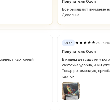
Покупатель Ozon
Все оьращают внимание на
Довольна
★★★★★
25.06.20
Ozon
Покупатель Ozon
 конверт картонный.
В нашем детсаду ни у кого
карточка удобна, и мы уже
Товар рекомендую, пришë
картон.