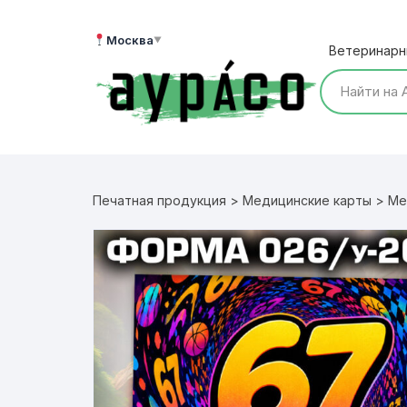
Перейти
к
Москва
▼
Ветеринарн
содержимому
Печатная продукция
>
Медицинские карты
> Мед