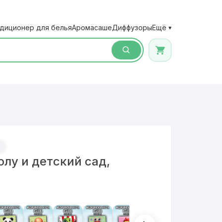
диционер для белья
Аромасаше
Диффузоры
Ещё
▾
лу и детский сад,