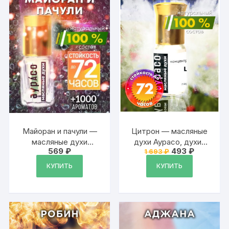
Майоран и пачули —
Цитрон — масляные
масляные духи
духи Аурасо, духи-
Первоначальна
Текущая
569
₽
493
₽
1 693
₽
Аурасо
масло, арома масло,
цена
цена:
духи женские,
составляла
493 ₽.
КУПИТЬ
КУПИТЬ
1
мужские, унисекс,
693 ₽.
флакон роллер