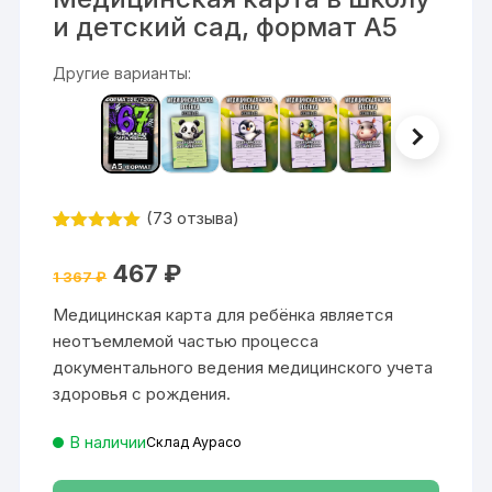
и детский сад, формат А5
Другие варианты:
(
73
отзыва)
Рейтинг
73
4.93
из 5
Первоначальная
Текущая
467
₽
на основе
1 367
₽
цена
цена:
опроса
составляла
467 ₽.
пользовател
Медицинская карта для ребёнка является
1
ей
367 ₽.
неотъемлемой частью процесса
документального ведения медицинского учета
здоровья с рождения.
В наличии
Склад Аурасо