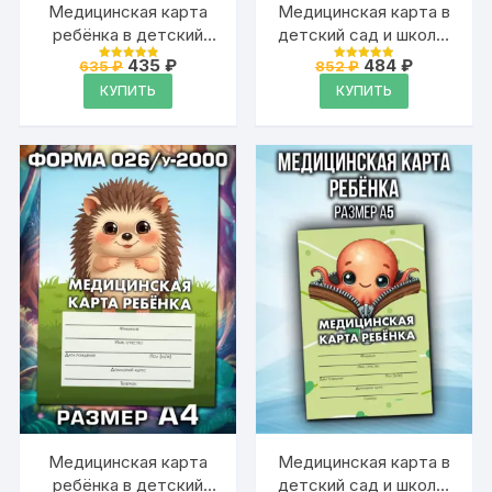
Медицинская карта
Медицинская карта в
ребёнка в детский
детский сад и школу,
сад и школу большая,
формат А5
Первоначальная
Текущая
Первоначальная
Текущая
435
₽
484
₽
635
₽
852
₽
Оценка
Оценка
А4
цена
цена:
цена
цена:
4.93
4.93
КУПИТЬ
КУПИТЬ
из 5
из 5
составляла
435 ₽.
составляла
484 ₽.
635 ₽.
852 ₽.
Медицинская карта
Медицинская карта в
ребёнка в детский
детский сад и школу,