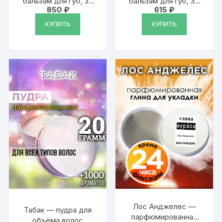
бальзам для губ, 30
бальзам для губ, 30
850
₽
615
₽
мл
мл
КУПИТЬ
КУПИТЬ
Лос Анджелес —
Табак — пудра для
парфюмированная
объёма волос