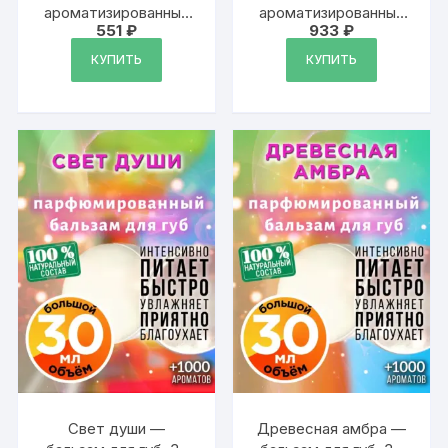
ароматизированный
ароматизированный
551
₽
933
₽
тальк для тела
тальк для тела
КУПИТЬ
КУПИТЬ
Свет души —
Древесная амбра —