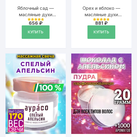
Яблочный сад —
Орех и яблоко —
масляные духи
масляные духи
флакон роллер
Аурасо
656
₽
881
₽
Оценка
Оценка
4.87
4.87
из 5
из 5
КУПИТЬ
КУПИТЬ