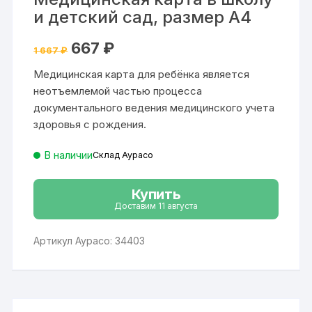
и детский сад, размер А4
Первоначальная
Текущая
667
₽
1 667
₽
цена
цена:
составляла
667 ₽.
Медицинская карта для ребёнка является
1
667 ₽.
неотъемлемой частью процесса
документального ведения медицинского учета
здоровья с рождения.
В наличии
Склад Аурасо
Купить
Доставим 11 августа
Артикул Аурасо: 34403