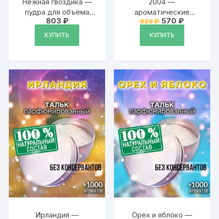
Нежная гвоздика —
2004 —
пудра для объёма
ароматические
Первоначальная
Текущая
803
₽
570
₽
826
₽
волос Аурасо, 20 гр
кубики Аурасо,
цена
цена:
ароматический воск,
составляла
570 ₽.
КУПИТЬ
КУПИТЬ
826 ₽.
аромакубики для
аромалампы, 9 штук
Ирландия —
Орех и яблоко —