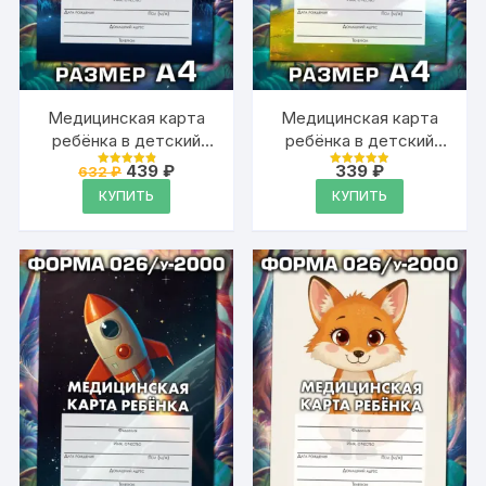
Медицинская карта
Медицинская карта
ребёнка в детский
ребёнка в детский
сад и школу большая,
сад и школу большая,
Первоначальная
Текущая
439
₽
339
₽
632
₽
Оценка
Оценка
А4
цена
цена:
А4
4.93
4.93
КУПИТЬ
КУПИТЬ
из 5
из 5
составляла
439 ₽.
632 ₽.