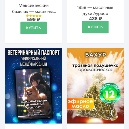
Мексиканский
1958 — масляные
базилик — масляные
духи Аурасо
духи
438
₽
599
₽
Оценка
5
из 5
КУПИТЬ
КУПИТЬ