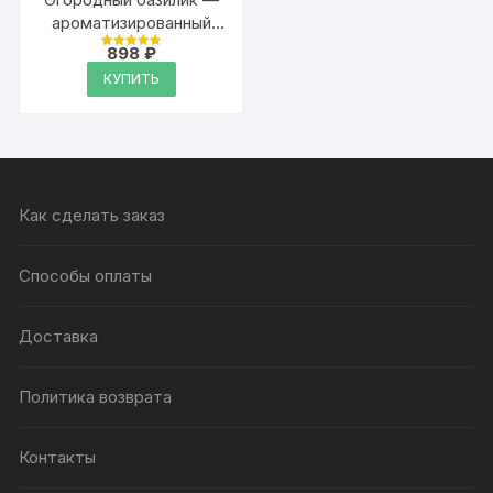
ароматизированный
тальк для тела
898
₽
Оценка
4.9
КУПИТЬ
из 5
Как сделать заказ
Способы оплаты
Доставка
Политика возврата
Контакты