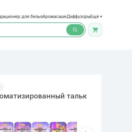
диционер для белья
Аромасаше
Диффузоры
Ещё
▾
роматизированный тальк