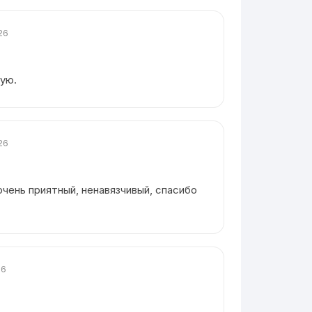
26
ую.
26
 очень приятный, ненавязчивый, спасибо
26