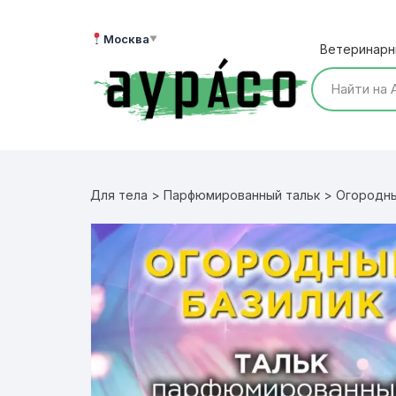
Перейти
к
Москва
▼
Ветеринарн
содержимому
Для тела
>
Парфюмированный тальк
> Огородны