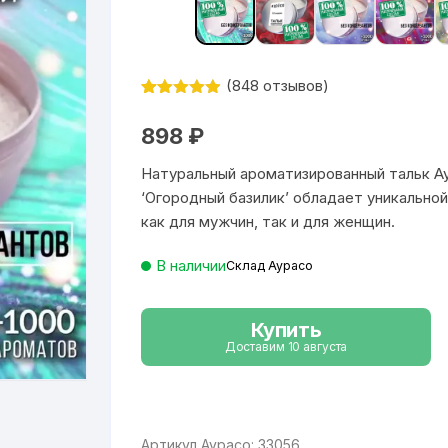
(
848
отзывов)
Рейтинг
848
4.9
из 5
898
₽
на основе
опроса
пользовател
Натуральный ароматизированный тальк Ау
ей
‘Огородный базилик’ обладает уникально
как для мужчин, так и для женщин.
В наличии
Склад Аурасо
Купить
Доставим 10 августа
Артикул Аурасо: 33056