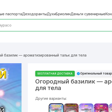
ые паспорта
Дезодоранты
Духи
Бриолин
Деньги сувенирные
Кон
й базилик — ароматизированный тальк для тела
Оригинальный товар
БЕСПЛАТНАЯ ДОСТАВКА
Огородный базилик — а
для тела
Другие варианты: