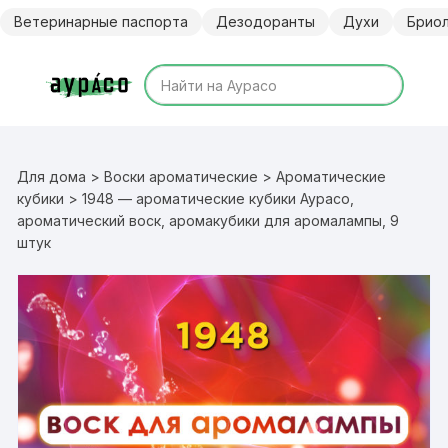
Перейти
Ветеринарные паспорта
Дезодоранты
Духи
Брио
к
содержимому
Для дома
>
Воски ароматические
>
Ароматические
кубики
> 1948 — ароматические кубики Аурасо,
ароматический воск, аромакубики для аромалампы, 9
штук