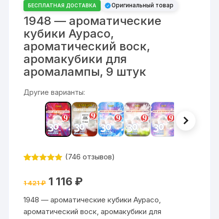
Оригинальный товар
БЕСПЛАТНАЯ ДОСТАВКА
1948 — ароматические
кубики Аурасо,
ароматический воск,
аромакубики для
аромалампы, 9 штук
Другие варианты:
(
746
отзывов)
Рейтинг
746
4.84
из 5
Первоначальная
Текущая
1 116
₽
на основе
1 421
₽
цена
цена:
опроса
составляла
1
пользовате
1948 — ароматические кубики Аурасо,
1
116 ₽.
лей
421 ₽.
ароматический воск, аромакубики для