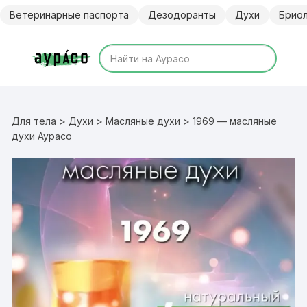
Перейти
Ветеринарные паспорта
Дезодоранты
Духи
Брио
к
содержимому
Для тела
>
Духи
>
Масляные духи
> 1969 — масляные
духи Аурасо