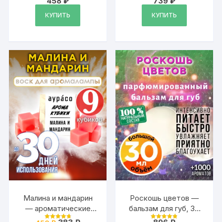
458
₽
739
₽
Оценка
Оценка
4.88
4.88
из 5
из 5
КУПИТЬ
КУПИТЬ
Малина и мандарин
Роскошь цветов —
— ароматические
бальзам для губ, 30
кубики Аурасо,
мл
Первоначальная
Текущая