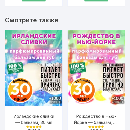
флакон роллер
роллер
1
1
393 ₽.
393 ₽.
Смотрите также
Ирландские сливки
Рождество в Нью-
— бальзам, 30 мл
Йорке — бальзам, 30
мл