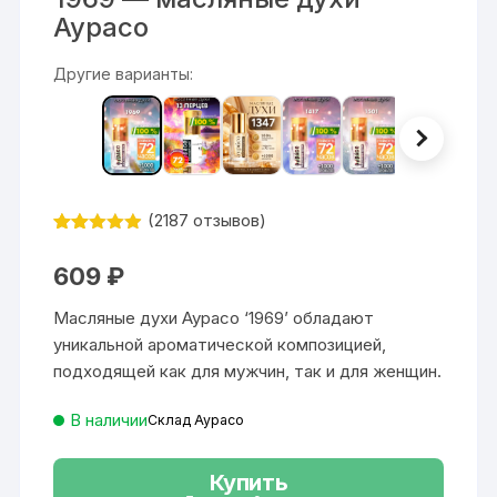
Аурасо
Другие варианты:
(
2187
отзывов)
Рейтинг
2187
4.87
из 5
609
₽
на основе
опроса
пользовате
Масляные духи Аурасо ‘1969’ обладают
лей
уникальной ароматической композицией,
подходящей как для мужчин, так и для женщин.
В наличии
Склад Аурасо
Купить