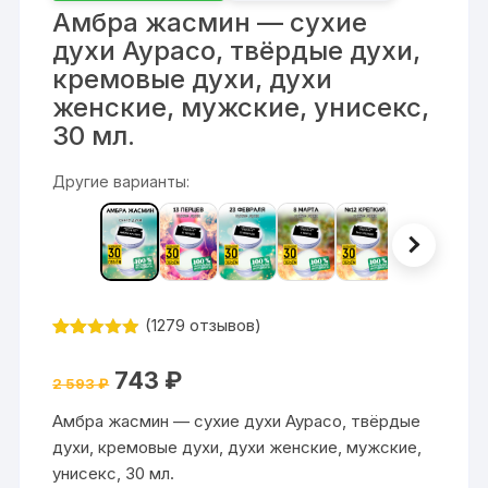
Амбра жасмин — сухие
духи Аурасо, твёрдые духи,
кремовые духи, духи
женские, мужские, унисекс,
30 мл.
Другие варианты:
(
1279
отзывов)
Рейтинг
1279
4.87
из 5
Первоначальная
Текущая
743
₽
на основе
2 593
₽
цена
цена:
опроса
составляла
743 ₽.
пользовате
Амбра жасмин — сухие духи Аурасо, твёрдые
2
лей
593 ₽.
духи, кремовые духи, духи женские, мужские,
унисекс, 30 мл.