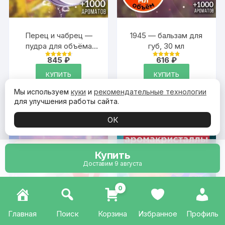
Перец и чабрец —
1945 — бальзам для
пудра для объёма
губ, 30 мл
волос Аурасо, 20 гр
845
₽
616
₽
Оценка
Оценка
4.79
4.88
из 5
из 5
КУПИТЬ
КУПИТЬ
Мы используем
куки
и
рекомендательные технологии
для улучшения работы сайта.
ОК
Купить
Доставим 9 августа
0
Главная
Поиск
Корзина
Избранное
Профиль