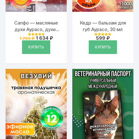
Сапфо — масляные
Кедр — бальзам для
духи Аурасо, духи-
губ Аурасо, 30 мл
масло, арома масло,
Первоначальная
Текущая
1 634
₽
599
₽
1 793
₽
Оценка
Оценка
духи женские,
цена
цена:
4.87
4.88
из 5
из 5
составляла
1
КУПИТЬ
КУПИТЬ
мужские, унисекс,
1
634 ₽.
флакон роллер
793 ₽.