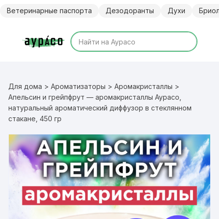
Перейти
Ветеринарные паспорта
Дезодоранты
Духи
Брио
к
содержимому
Для дома
>
Ароматизаторы
>
Аромакристаллы
>
Апельсин и грейпфрут — аромакристаллы Аурасо,
натуральный ароматический диффузор в стеклянном
стакане, 450 гр