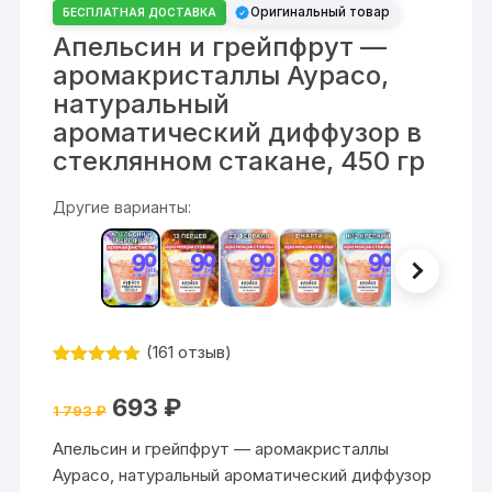
Оригинальный товар
БЕСПЛАТНАЯ ДОСТАВКА
Апельсин и грейпфрут —
аромакристаллы Аурасо,
натуральный
ароматический диффузор в
стеклянном стакане, 450 гр
Другие варианты:
(
161
отзыв)
Рейтинг
161
4.85
из 5
Первоначальная
Текущая
693
₽
на основе
1 793
₽
цена
цена:
опроса
составляла
693 ₽.
пользовате
Апельсин и грейпфрут — аромакристаллы
1
ля
793 ₽.
Аурасо, натуральный ароматический диффузор