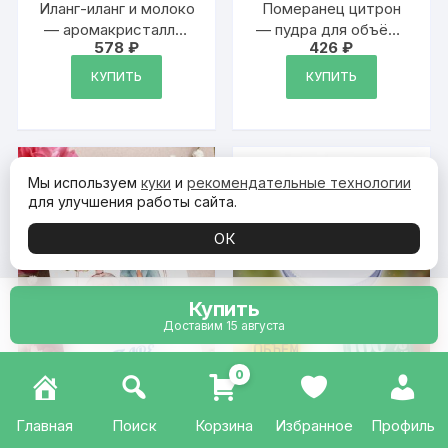
Иланг-иланг и молоко
Померанец цитрон
— аромакристаллы,
— пудра для объёма
578
₽
426
₽
натуральный
волос, 20 гр
диффузор
КУПИТЬ
КУПИТЬ
Мы используем
куки
и
рекомендательные технологии
для улучшения работы сайта.
ОК
Купить
Доставим 15 августа
0
Главная
Поиск
Корзина
Избранное
Профиль
«Самой красивой
Интергалактик —