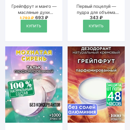
Грейпфрут и манго —
Первый поцелуй —
масляные духи
пудра для объёма
Первоначальная
Текущая
693
₽
343
₽
1 793
₽
Аурасо, духи-масло,
волос Аурасо, 20 гр
цена
цена:
арома масло, духи
составляла
693 ₽.
КУПИТЬ
КУПИТЬ
1
женские, мужские,
793 ₽.
унисекс, флакон
роллер