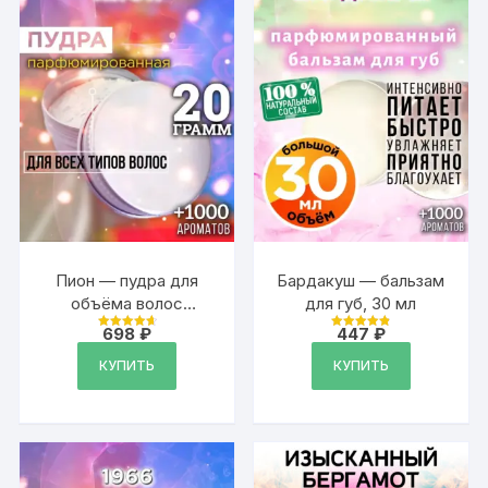
Пион — пудра для
Бардакуш — бальзам
объёма волос
для губ, 30 мл
Аурасо, 20 гр
698
₽
447
₽
Оценка
Оценка
4.79
4.88
из 5
из 5
КУПИТЬ
КУПИТЬ