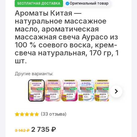
Оригинальный товар
БЕСПЛАТНАЯ ДОСТАВКА
Ароматы Китая —
натуральное массажное
масло, ароматическая
массажная свеча Аурасо из
100 % соевого воска, крем-
свеча натуральная, 170 гр, 1
шт.
Другие варианты:
(
33
отзыва)
Рейтинг
33
4.94
из 5
Первоначальная
Текущая
2 735
₽
на основе
3 142
₽
цена
цена:
опроса