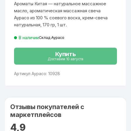
составляла
2
пользовател
Ароматы Китая — натуральное массажное
3
735 ₽.
ей
142 ₽.
масло, ароматическая массажная свеча
Аурасо из 100 % соевого воска, крем-свеча
натуральная, 170 гр, 1 шт.
В наличии
Склад Аурасо
Купить
Доставим 10 августа
Артикул Аурасо: 10928
Отзывы покупателей с
маркетплейсов
4,9