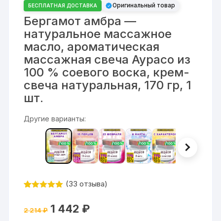
Оригинальный товар
БЕСПЛАТНАЯ ДОСТАВКА
Бергамот амбра —
натуральное массажное
масло, ароматическая
массажная свеча Аурасо из
100 % соевого воска, крем-
свеча натуральная, 170 гр, 1
шт.
Другие варианты:
(
33
отзыва)
Рейтинг
33
4.94
из 5
Первоначальная
Текущая
1 442
₽
на основе
2 214
₽
цена
цена:
опроса