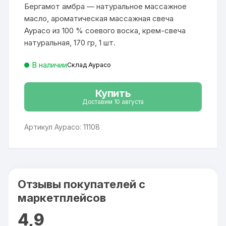
составляла
1
пользовател
Бергамот амбра — натуральное массажное
2
442 ₽.
ей
214 ₽.
масло, ароматическая массажная свеча
Аурасо из 100 % соевого воска, крем-свеча
натуральная, 170 гр, 1 шт.
В наличии
Склад Аурасо
Купить
Доставим 10 августа
Артикул Аурасо: 11108
Отзывы покупателей с
маркетплейсов
4,9