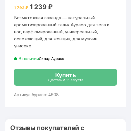
4.9
из 5
Первоначальная
Текущая
1 239
₽
на основе
1 793
₽
цена
цена:
опроса
составляла
1
пользовател
Безмятежная лаванда — натуральный
1
239 ₽.
я
793 ₽.
ароматизированный тальк Аурасо для тела и
ног, парфюмированный, универсальный,
освежающий, для женщин, для мужчин,
унисекс
В наличии
Склад Аурасо
Купить
Доставим 15 августа
Артикул Аурасо: 4608
Отзывы покупателей с