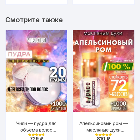
343 ₽.
275 ₽.
«Поздравляем»
свидание, встречу
одноклассников с
надписью «Отлично
Смотрите также
повеселиться»
Чили — пудра для
Апельсиновый ром —
объёма волос
масляные духи
Аурасо, 20 гр
Аурасо
729
₽
810
₽
Оценка
Оценка