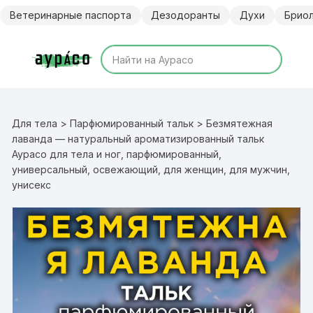
Перейти
Ветеринарные паспорта
Дезодоранты
Духи
Брио
к
содержимому
Для тела
>
Парфюмированный тальк
> Безмятежная
лаванда — натуральный ароматизированный тальк
Аурасо для тела и ног, парфюмированный,
универсальный, освежающий, для женщин, для мужчин,
унисекс