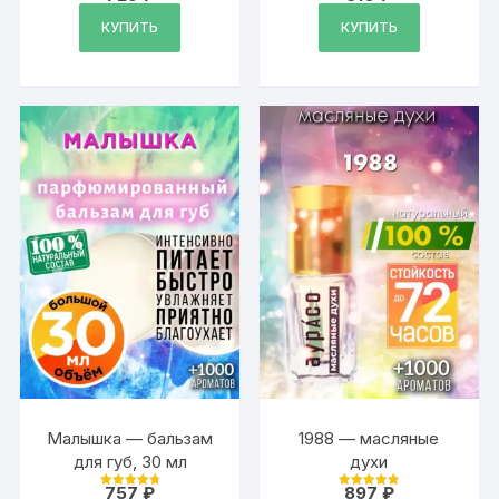
4.79
4.87
из 5
из 5
КУПИТЬ
КУПИТЬ
Малышка — бальзам
1988 — масляные
для губ, 30 мл
духи
757
₽
897
₽
Оценка
Оценка