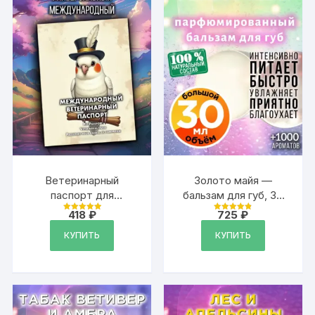
Ветеринарный
Золото майя —
паспорт для
бальзам для губ, 30
попугаев
мл
418
₽
725
₽
Оценка
Оценка
международный
4.99
4.88
из 5
из 5
КУПИТЬ
КУПИТЬ