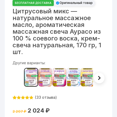
Оригинальный товар
БЕСПЛАТНАЯ ДОСТАВКА
Цитрусовый микс —
натуральное массажное
масло, ароматическая
массажная свеча Аурасо из
100 % соевого воска, крем-
свеча натуральная, 170 гр, 1
шт.
Другие варианты:
(
33
отзыва)
Рейтинг
33
4.94
из 5
Первоначальная
Текущая
2 024
₽
на основе
2 207
₽
цена
цена:
опроса