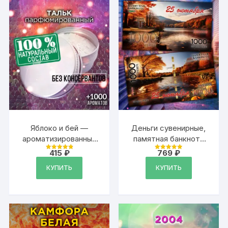
унисекс
Яблоко и бей —
Деньги сувенирные,
ароматизированный
памятная банкнота
тальк для тела
1000 тенге
415
₽
769
₽
Оценка
Оценка
4.9
4.97
из 5
из 5
КУПИТЬ
КУПИТЬ