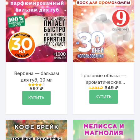
Вербена — бальзам
Грозовые облака —
для губ, 30 мл
ароматические
Первоначальна
Текущая
649
₽
1 281
₽
597
₽
кубики Аурасо,
Оценка
цена
цена:
4
ароматический воск,
составляла
649 ₽.
из 5
КУПИТЬ
КУПИТЬ
1
аромакубики для
281 ₽.
аромалампы, 9 штук