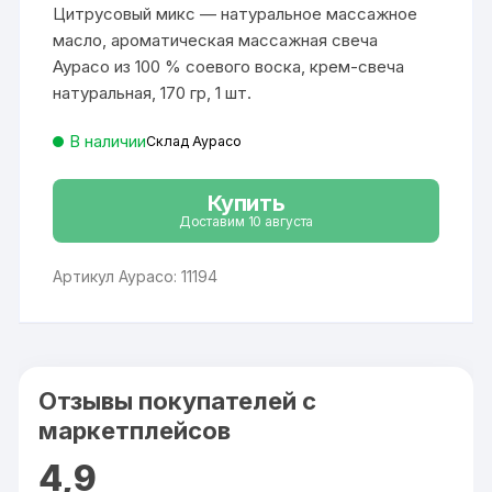
составляла
2
пользовател
Цитрусовый микс — натуральное массажное
2
024 ₽.
ей
207 ₽.
масло, ароматическая массажная свеча
Аурасо из 100 % соевого воска, крем-свеча
натуральная, 170 гр, 1 шт.
В наличии
Склад Аурасо
Купить
Доставим 10 августа
Артикул Аурасо: 11194
Отзывы покупателей с
маркетплейсов
4,9