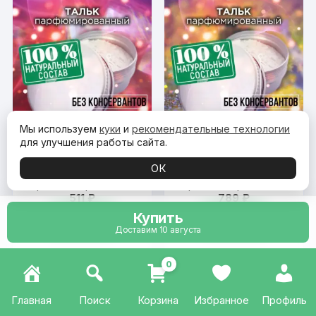
Мы используем
куки
и
рекомендательные технологии
для улучшения работы сайта.
ОК
Орегано —
Первый поцелуй —
ароматизированный
ароматизированный
511
₽
789
₽
тальк для тела
тальк для тела
Купить
КУПИТЬ
КУПИТЬ
Доставим 10 августа
0
Главная
Поиск
Корзина
Избранное
Профиль