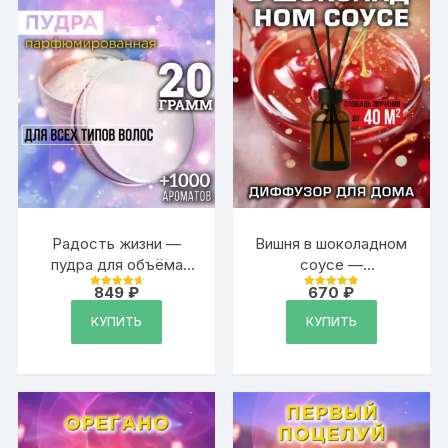
Радость жизни —
Вишня в шоколадном
пудра для объёма
соусе —
волос, 20 гр
аромадиффузор, 50
849
₽
670
₽
Оценка
Оценка
мл, 1 шт.
4.79
4.87
из 5
из 5
КУПИТЬ
КУПИТЬ