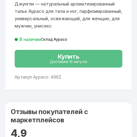
составляла
737 ₽.
пользовател
Джунгли — натуральный ароматизированный
1
ей
920 ₽.
тальк Аурасо для тела и ног, парфюмированный,
универсальный, освежающий, для женщин, для
мужчин, унисекс
В наличии
Склад Аурасо
Купить
Доставим 10 августа
Артикул Аурасо: 4962
Отзывы покупателей с
маркетплейсов
4,9