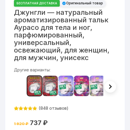
Оригинальный товар
БЕСПЛАТНАЯ ДОСТАВКА
Джунгли — натуральный
ароматизированный тальк
Аурасо для тела и ног,
парфюмированный,
универсальный,
освежающий, для женщин,
для мужчин, унисекс
Другие варианты:
(
848
отзывов)
Рейтинг
848
4.9
из 5
Первоначальная
Текущая
737
₽
на основе
1 920
₽
цена
цена:
опроса