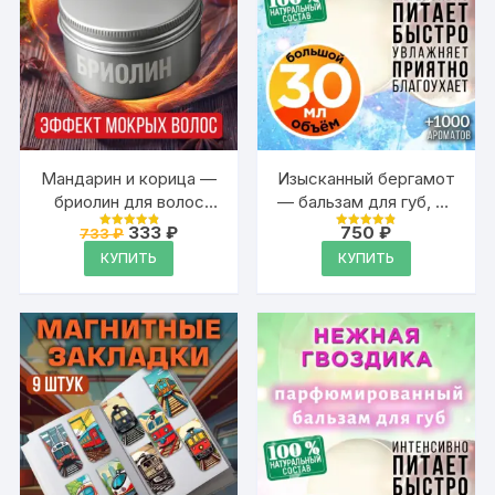
Мандарин и корица —
Изысканный бергамот
бриолин для волос
— бальзам для губ, 30
Аурасо средней
мл
Первоначальная
Текущая
333
₽
750
₽
733
₽
Оценка
Оценка
фиксации
цена
цена:
4.9
4.88
КУПИТЬ
КУПИТЬ
из 5
из 5
составляла
333 ₽.
733 ₽.