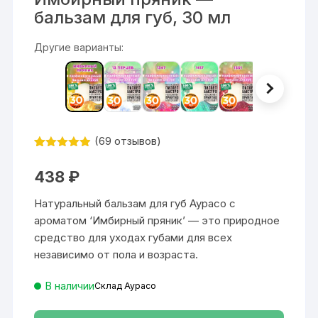
бальзам для губ, 30 мл
Другие варианты:
(
69
отзывов)
Рейтинг
69
4.88
из 5
438
₽
на основе
опроса
пользовател
Натуральный бальзам для губ Аурасо с
ей
ароматом ‘Имбирный пряник’ — это природное
средство для уходах губами для всех
независимо от пола и возраста.
В наличии
Склад Аурасо