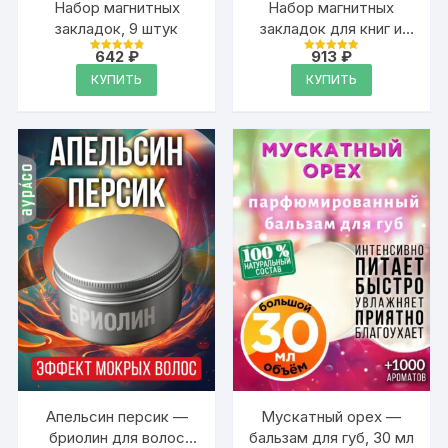
Набор магнитных
Набор магнитных
закладок, 9 штук
закладок для книг и
учебников, 9 штук
642
₽
913
₽
Оценка
Оценка
4.95
4.95
КУПИТЬ
КУПИТЬ
из 5
из 5
Апельсин персик —
Мускатный орех —
бриолин для волос
бальзам для губ, 30 мл