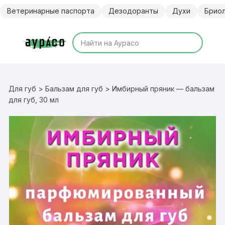
Перейти
Ветеринарные паспорта
Дезодоранты
Духи
Брио
к
содержимому
Для губ
>
Бальзам для губ
> Имбирный пряник — бальзам
для губ, 30 мл