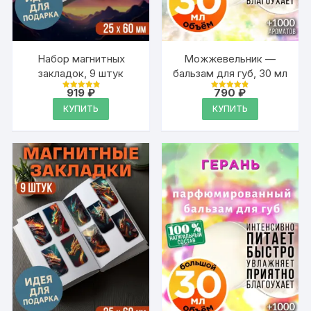
Набор магнитных
Можжевельник —
закладок, 9 штук
бальзам для губ, 30 мл
919
₽
790
₽
Оценка
Оценка
4.95
4.88
КУПИТЬ
КУПИТЬ
из 5
из 5