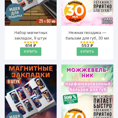
Набор магнитных
Нежная гвоздика —
закладок, 9 штук
бальзам для губ, 30 мл
614
₽
553
₽
Оценка
Оценка
4.95
4.88
КУПИТЬ
КУПИТЬ
из 5
из 5