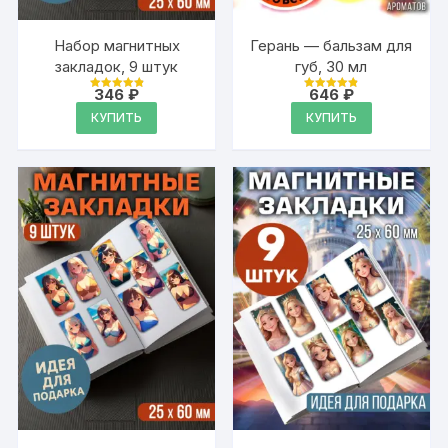
Набор магнитных
Герань — бальзам для
закладок, 9 штук
губ, 30 мл
346
₽
646
₽
Оценка
Оценка
4.95
4.88
КУПИТЬ
КУПИТЬ
из 5
из 5