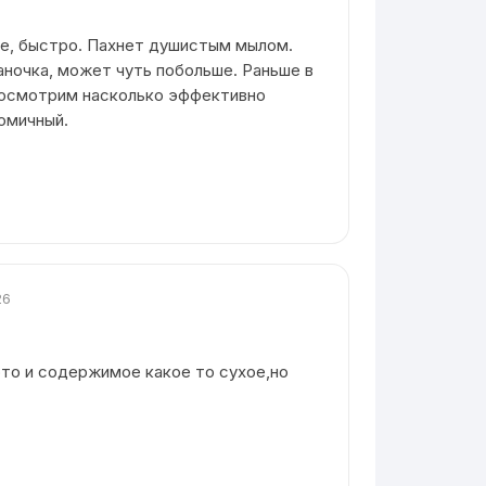
ке, быстро. Пахнет душистым мылом.
аночка, может чуть побольше. Раньше в
Посмотрим насколько эффективно
омичный.
26
ото и содержимое какое то сухое,но