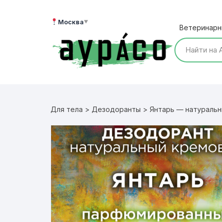
Перейти
к
Москва
▼
Ветеринарн
содержимому
Для тела
>
Дезодоранты
> Янтарь — натуральн