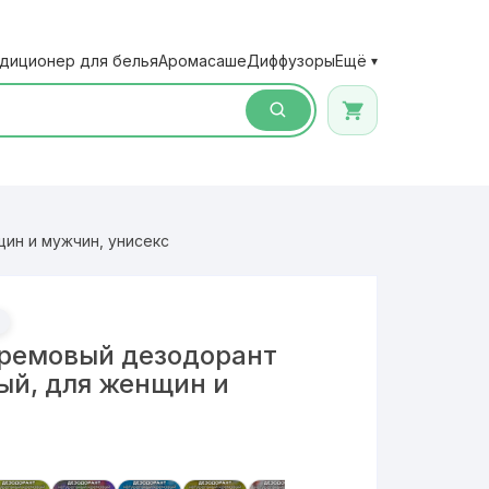
диционер для белья
Аромасаше
Диффузоры
Ещё
▾
ин и мужчин, унисекс
кремовый дезодорант
ый, для женщин и