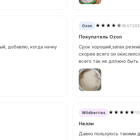
★★★★☆
16.07.20
Ozon
Покупатель Ozon
ый, добавлю, когда начну
Срок хороший,запах резки
скорее всего он окислился
всего так не должно быть 
★★★★★
17
Wildberries
Нелли
Давно пользуюсь такими д