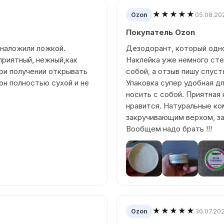
★★★★★
05.08.20
Ozon
Покупатель Ozon
 наложили ложкой.
Дезодорант, который одно
приятный, нежный,как
Наклейка уже немного стер
ри получении открывать
собой, а отзыв пишу спуст
 он полностью сухой и не
Упаковка супер удобная дл
носить с собой. Приятная
нравится. Натуральные ко
закручивающим верхом, з
Вообщем надо брать !!!
★★★★★
30.07.20
Ozon