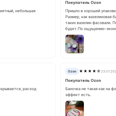
Покупатель Ozon
риятный, небольшая
Пришло в хорошей упаков
Размер, как вазелиновая б
таких вазелин фасовали. 
будет.По ощущению-экон
★★★★☆
23.07.20
Ozon
Покупатель Ozon
ткрывается, расход
Баночка не такая как на ф
эффект есть.