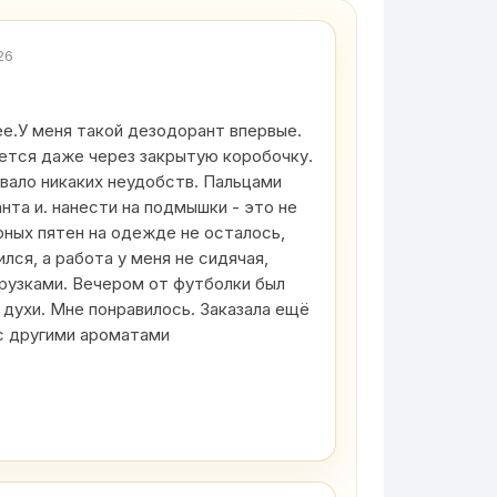
26
е.У меня такой дезодорант впервые.
ется даже через закрытую коробочку.
вало никаких неудобств. Пальцами
нта и. нанести на подмышки - это не
рных пятен на одежде не осталось,
ился, а работа у меня не сидячая,
грузками. Вечером от футболки был
 духи. Мне понравилось. Заказала ещё
с другими ароматами