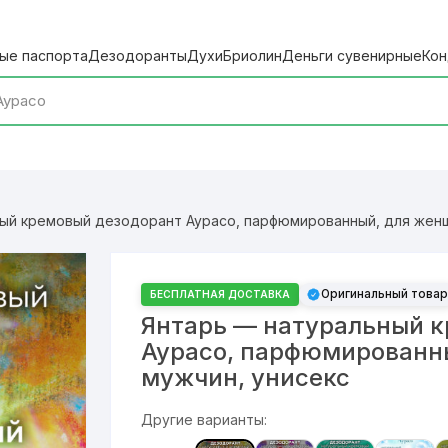
ые паспорта
Дезодоранты
Духи
Бриолин
Деньги сувенирные
Кон
ый кремовый дезодорант Аурасо, парфюмированный, для женщ
Оригинальный товар
БЕСПЛАТНАЯ ДОСТАВКА
Янтарь — натуральный 
Аурасо, парфюмированн
мужчин, унисекс
Другие варианты: