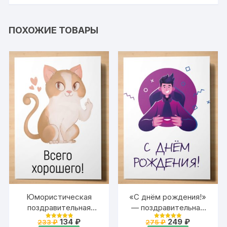
ПОХОЖИЕ ТОВАРЫ
Юмористическая
«С днём рождения!»
поздравительная
— поздравительная
открытка для
открытка Аурасо для
Первоначальная
Текущая
Первоначальна
Текущая
134
₽
249
₽
233
₽
275
₽
Оценка
Оценка