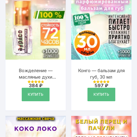
Вожделение —
Конго — бальзам для
масляные духи
губ, 30 мл
Аурасо
384
₽
597
₽
Оценка
Оценка
4.87
4.89
из 5
из 5
КУПИТЬ
КУПИТЬ