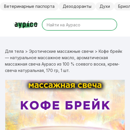
Перейти
Ветеринарные паспорта
Дезодоранты
Духи
Брио
к
содержимому
Для тела
>
Эротические массажные свечи
> Кофе брейк
— натуральное массажное масло, ароматическая
массажная свеча Аурасо из 100 % соевого воска, крем-
свеча натуральная, 170 гр, 1 шт.