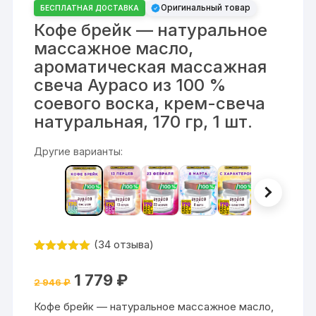
Оригинальный товар
БЕСПЛАТНАЯ ДОСТАВКА
Кофе брейк — натуральное
массажное масло,
ароматическая массажная
свеча Аурасо из 100 %
соевого воска, крем-свеча
натуральная, 170 гр, 1 шт.
Другие варианты:
(
34
отзыва)
Рейтинг
34
4.94
из 5
Первоначальная
Текущая
1 779
₽
на основе
2 946
₽
цена
цена:
опроса
составляла
1
пользовател
Кофе брейк — натуральное массажное масло,
2
779 ₽.
ей