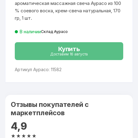
946 ₽.
ароматическая массажная свеча Аурасо из 100
% соевого воска, крем-свеча натуральная, 170
гр, 1 шт.
В наличии
Склад Аурасо
Купить
Доставим 16 августа
Артикул Аурасо: 11582
Отзывы покупателей с
маркетплейсов
4,9
★★★★★