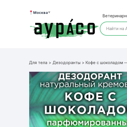
Перейти
к
Москва
▼
Ветеринарн
содержимому
Для тела
>
Дезодоранты
> Кофе с шоколадом —