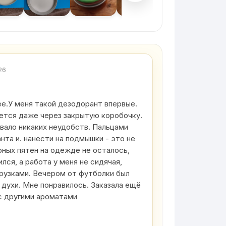
26
е.У меня такой дезодорант впервые.
ется даже через закрытую коробочку.
вало никаких неудобств. Пальцами
нта и. нанести на подмышки - это не
рных пятен на одежде не осталось,
ился, а работа у меня не сидячая,
грузками. Вечером от футболки был
 духи. Мне понравилось. Заказала ещё
с другими ароматами