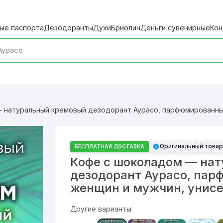
ые паспорта
Дезодоранты
Духи
Бриолин
Деньги сувенирные
Кон
 натуральный кремовый дезодорант Аурасо, парфюмированный
Оригинальный товар
БЕСПЛАТНАЯ ДОСТАВКА
Кофе с шоколадом — на
дезодорант Аурасо, пар
женщин и мужчин, унис
Другие варианты: