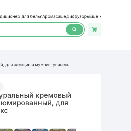
диционер для белья
Аромасаше
Диффузоры
Ещё
▾
, для женщин и мужчин, унисекс
туральный кремовый
фюмированный, для
екс