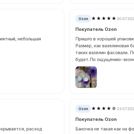
★★★★★
30.07.20
Ozon
Покупатель Ozon
риятный, небольшая
Пришло в хорошей упаков
Размер, как вазелиновая б
таких вазелин фасовали. 
будет.По ощущению-экон
★★★★☆
23.07.20
Ozon
Покупатель Ozon
ткрывается, расход
Баночка не такая как на ф