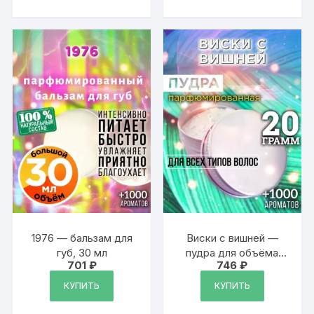
рождения, Новый
Год или свадьбу
1976 — бальзам для
Виски с вишней —
губ, 30 мл
пудра для объёма
701
₽
746
₽
волос, 20 гр
КУПИТЬ
КУПИТЬ