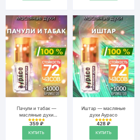
парфюмированный,
490 ₽.
для женщин и
мужчин, унисекс
Пачули и табак —
Иштар — масляные
масляные духи
духи Аурасо
Аурасо
359
₽
428
₽
Оценка
Оценка
4.87
4.87
из 5
из 5
КУПИТЬ
КУПИТЬ