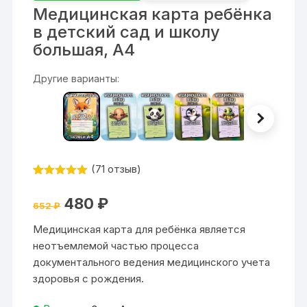
Медицинская карта ребёнка
в детский сад и школу
большая, А4
Другие варианты:
(
71
отзыв)
Рейтинг
71
4.94
из 5
Первоначальная
Текущая
480
₽
на основе
652
₽
цена
цена:
опроса
составляла
480 ₽.
пользовател
Медицинская карта для ребёнка является
652 ₽.
я
неотъемлемой частью процесса
документального ведения медицинского учета
здоровья с рождения.