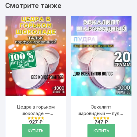
Смотрите также
Цедра в горьком
Эвкалипт
шоколаде —
шаровидный — пудра
ароматизированный
для объёма волос,
927
₽
747
₽
Оценка
Оценка
тальк для тела
20 гр
4.9
4.79
из 5
из 5
КУПИТЬ
КУПИТЬ