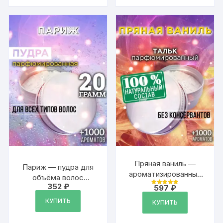
Пряная ваниль —
Париж — пудра для
ароматизированный
объёма волос
тальк для тела
352
₽
597
₽
Аурасо, 20 гр
Оценка
5
из 5
КУПИТЬ
КУПИТЬ