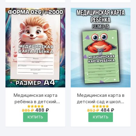
Медицинская карта
Медицинская карта в
ребёнка в детский
детский сад и школу,
сад и школу большая,
формат А5
Первоначальная
Текущая
Первоначальная
Текущая
488
₽
484
₽
885
₽
852
₽
Оценка
Оценка
А4
цена
цена:
цена
цена:
4.94
4.94
КУПИТЬ
КУПИТЬ
из 5
из 5
составляла
488 ₽.
составляла
484 ₽.
885 ₽.
852 ₽.