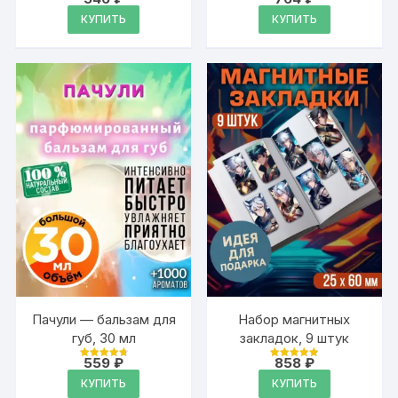
Оценка
Оценка
4.95
4.89
КУПИТЬ
КУПИТЬ
из 5
из 5
Пачули — бальзам для
Набор магнитных
губ, 30 мл
закладок, 9 штук
559
₽
858
₽
Оценка
Оценка
4.89
4.95
КУПИТЬ
КУПИТЬ
из 5
из 5