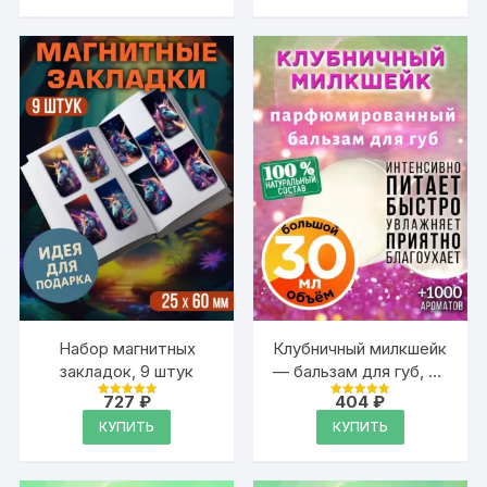
Набор магнитных
Клубничный милкшейк
закладок, 9 штук
— бальзам для губ, 30
мл
727
₽
404
₽
Оценка
Оценка
4.95
4.89
КУПИТЬ
КУПИТЬ
из 5
из 5