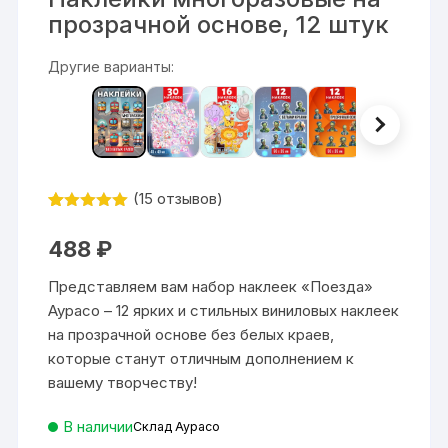
прозрачной основе, 12 штук
Другие варианты:
(
15
отзывов)
Рейтинг
15
5
из 5 на
488
₽
основе
опроса
пользовател
Представляем вам набор наклеек «Поезда»
ей
Аурасо – 12 ярких и стильных виниловых наклеек
на прозрачной основе без белых краев,
которые станут отличным дополнением к
вашему творчеству!
В наличии
Склад Аурасо