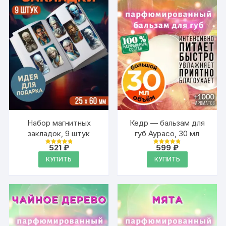
Набор магнитных
Кедр — бальзам для
закладок, 9 штук
губ Аурасо, 30 мл
521
₽
599
₽
Оценка
Оценка
4.95
4.89
КУПИТЬ
КУПИТЬ
из 5
из 5