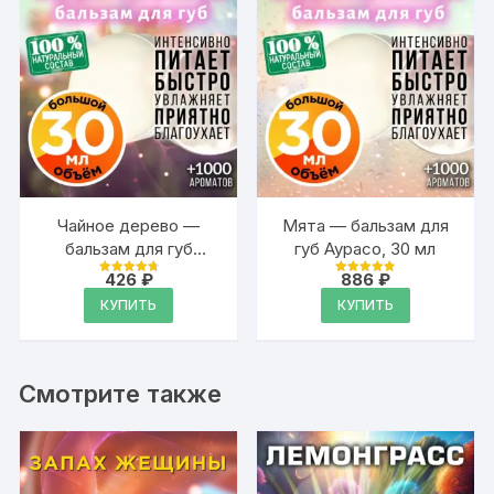
Чайное дерево —
Мята — бальзам для
бальзам для губ
губ Аурасо, 30 мл
Аурасо, 30 мл
426
₽
886
₽
Оценка
Оценка
4.89
4.89
КУПИТЬ
КУПИТЬ
из 5
из 5
Смотрите также