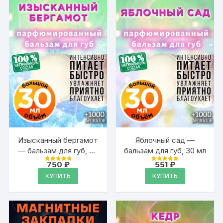
Изысканный бергамот
Яблочный сад —
— бальзам для губ, 30
бальзам для губ, 30 мл
мл
750
₽
551
₽
Оценка
Оценка
4.89
4.89
КУПИТЬ
КУПИТЬ
из 5
из 5