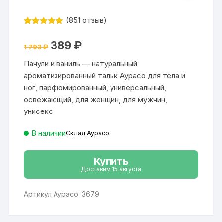
(
851
отзыв)
Рейтинг
851
4.9
из 5
Первоначальная
Текущая
389
₽
на основе
1 793
₽
цена
цена:
опроса
составляла
389 ₽.
пользовател
Пачули и ваниль — натуральный
1
я
793 ₽.
ароматизированный тальк Аурасо для тела и
ног, парфюмированный, универсальный,
освежающий, для женщин, для мужчин,
унисекс
В наличии
Склад Аурасо
Купить
Доставим 15 августа
Артикул Аурасо: 3679