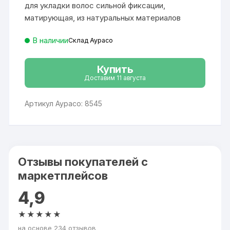
726 ₽.
для укладки волос сильной фиксации,
матирующая, из натуральных материалов
В наличии
Склад Аурасо
Купить
Доставим 11 августа
Артикул Аурасо: 8545
Отзывы покупателей с
маркетплейсов
4,9
★★★★★
на основе 234 отзывов