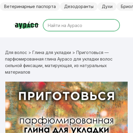
Перейти
Ветеринарные паспорта
Дезодоранты
Духи
Брио
к
содержимому
Для волос
>
Глина для укладки
> Приготовься —
парфюмированная глина Аурасо для укладки волос
сильной фиксации, матирующая, из натуральных
материалов