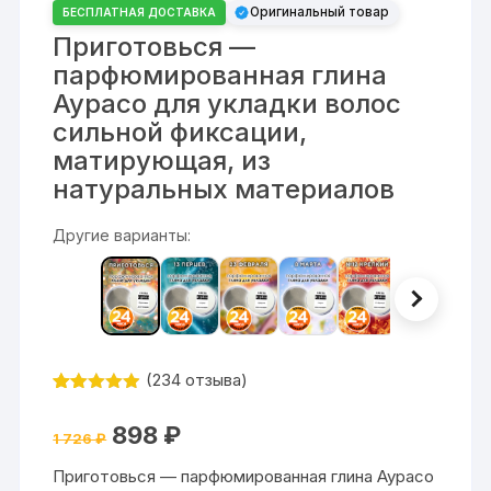
Оригинальный товар
БЕСПЛАТНАЯ ДОСТАВКА
Приготовься —
парфюмированная глина
Аурасо для укладки волос
сильной фиксации,
матирующая, из
натуральных материалов
Другие варианты:
(
234
отзыва)
Рейтинг
234
4.87
из 5
Первоначальная
Текущая
898
₽
на основе
1 726
₽
цена
цена:
опроса
составляла
898 ₽.
пользовате
Приготовься — парфюмированная глина Аурасо
1
лей