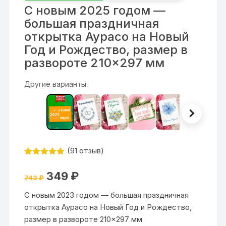
С новым 2025 годом —
большая праздничная
открытка Аурасо на Новый
Год и Рождество, размер в
развороте 210×297 мм
Другие варианты:
(
91
отзыв)
Рейтинг
91
4.95
из 5
Первоначальная
Текущая
349
₽
на основе
743
₽
цена
цена:
опроса
составляла
349 ₽.
пользовател
С новым 2023 годом — большая праздничная
743 ₽.
я
открытка Аурасо на Новый Год и Рождество,
размер в развороте 210×297 мм