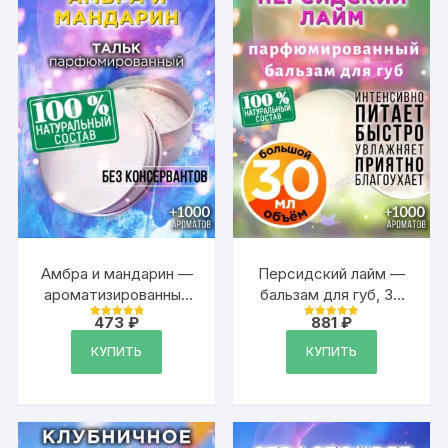
Амбра и мандарин —
Персидский лайм —
ароматизированный
бальзам для губ, 30
тальк для тела
мл
473
₽
881
₽
Оценка
Оценка
4.9
4.89
из 5
из 5
КУПИТЬ
КУПИТЬ