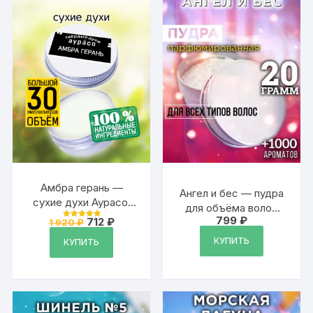
унисекс
Амбра герань —
Ангел и бес — пудра
сухие духи Аурасо,
для объёма волос
твёрдые духи,
799
₽
Первоначальная
Текущая
712
₽
Аурасо, 20 гр
1 920
₽
Оценка
кремовые духи, духи
цена
цена:
5
из 5
КУПИТЬ
составляла
712 ₽.
КУПИТЬ
женские, мужские,
1
унисекс, 30 мл.
920 ₽.