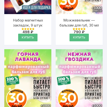
Набор магнитных
Можжевельник —
закладок, 9 штук
бальзам для губ, 30 мл
498
₽
790
₽
Оценка
Оценка
4.95
4.88
КУПИТЬ
КУПИТЬ
из 5
из 5