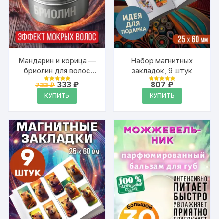
Мандарин и корица —
Набор магнитных
бриолин для волос
закладок, 9 штук
Аурасо средней
Первоначальная
Текущая
333
₽
807
₽
733
₽
Оценка
Оценка
фиксации
цена
цена:
4.91
4.95
КУПИТЬ
КУПИТЬ
из 5
из 5
составляла
333 ₽.
733 ₽.