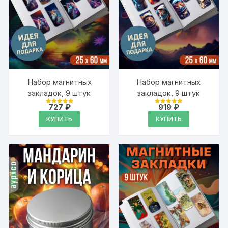
Набор магнитных
Набор магнитных
закладок, 9 штук
закладок, 9 штук
727
₽
919
₽
Оценка
Оценка
4.95
4.95
КУПИТЬ
КУПИТЬ
из 5
из 5