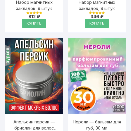
Набор магнитных
Набор магнитных
закладок, 9 штук
закладок, 9 штук
812
₽
346
₽
Оценка
Оценка
4.95
4.95
КУПИТЬ
КУПИТЬ
из 5
из 5
Апельсин персик —
Нероли — бальзам для
бриолин для волос
губ, 30 мл