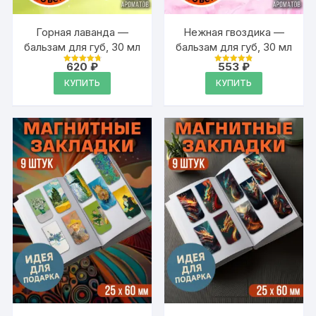
Горная лаванда —
Нежная гвоздика —
бальзам для губ, 30 мл
бальзам для губ, 30 мл
620
₽
553
₽
Оценка
Оценка
4.88
4.88
КУПИТЬ
КУПИТЬ
из 5
из 5