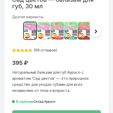
губ, 30 мл
Другие варианты:
(
69
отзывов)
Рейтинг
69
4.88
из 5
395
₽
на основе
опроса
пользовател
Натуральный бальзам для губ Аурасо с
ей
ароматом ‘Сад цветов’ — это природное
средство для уходах губами для всех
независимо от пола и возраста.
В наличии
Склад Аурасо