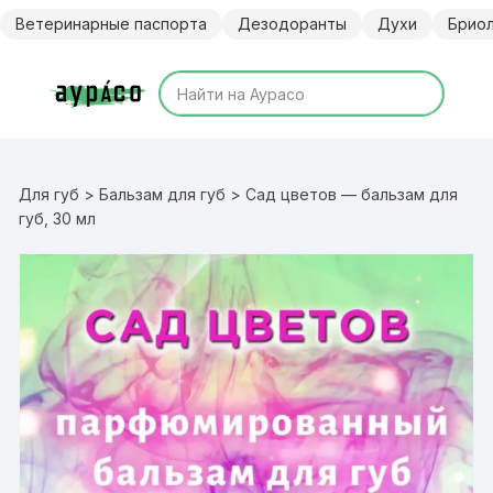
Перейти
Ветеринарные паспорта
Дезодоранты
Духи
Брио
к
содержимому
Для губ
>
Бальзам для губ
> Сад цветов — бальзам для
губ, 30 мл