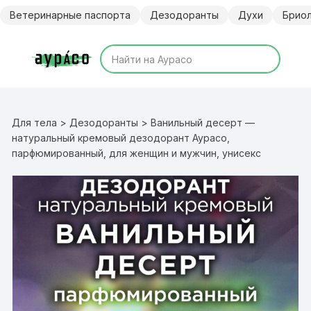
Перейти
Ветеринарные паспорта
Дезодоранты
Духи
Брио
к
содержимому
Для тела
>
Дезодоранты
> Ванильный десерт —
натуральный кремовый дезодорант Аурасо,
парфюмированный, для женщин и мужчин, унисекс