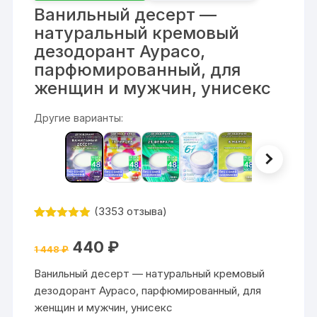
Ванильный десерт —
натуральный кремовый
дезодорант Аурасо,
парфюмированный, для
женщин и мужчин, унисекс
Другие варианты:
(
3353
отзыва)
Рейтинг
3353
4.87
из 5
Первоначальная
Текущая
440
₽
на основе
1 448
₽
цена
цена:
опроса
составляла
440 ₽.
пользовате
Ванильный десерт — натуральный кремовый
1
лей
448 ₽.
дезодорант Аурасо, парфюмированный, для
женщин и мужчин, унисекс